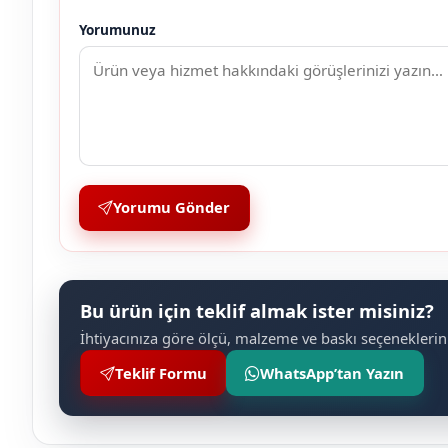
Yorumunuz
Yorumu Gönder
Bu ürün için teklif almak ister misiniz?
İhtiyacınıza göre ölçü, malzeme ve baskı seçeneklerini
Teklif Formu
WhatsApp’tan Yazın