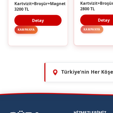
Kartvizit+Broşür+Magnet
Kartvizit+Broşü
3200 TL
2800 TL
Detay
Detay
KAMPANYA
KAMPANYA
Türkiye'nin Her Köşes
HIZMETLERIMIZ