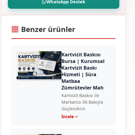
WhatsApp Destek
Benzer ürünler
Kartvizit Baskısı
Bursa | Kurumsal
Kartvizit Baskı
Hizmeti | Süra
Matbaa
Zümrütevler Mah
Kartvizit Baskısı ile
Markanızı İlk Bakışta
Güçlendirin
İncele