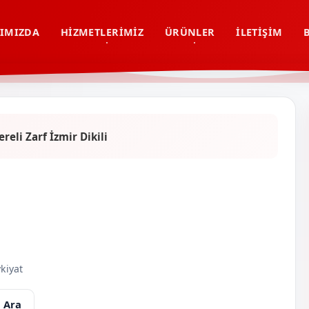
IMIZDA
HIZMETLERIMIZ
ÜRÜNLER
İLETIŞIM
reli Zarf İzmir Dikili
i
kiyat
 Ara