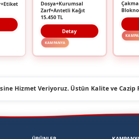
r+Etiket
Dosya+Kurumsal
Çakma
Zarf+Antetli Kağıt
Blokno
15.450 TL
Detay
KAMPA
KAMPANYA
ine Hizmet Veriyoruz. Üstün Kalite ve Cazip Fiy
ÜRÜNLER
KAMPANY