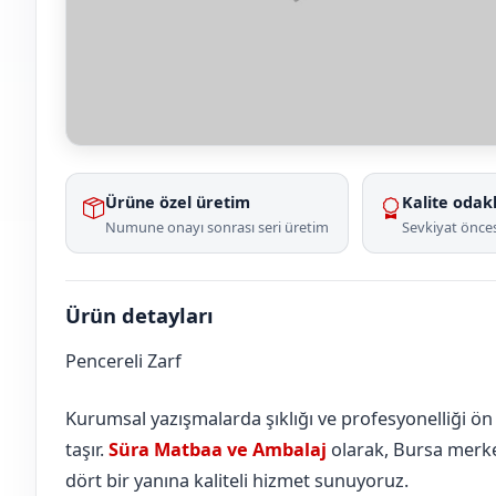
Ürüne özel üretim
Kalite odakl
Numune onayı sonrası seri üretim
Sevkiyat önces
Ürün detayları
Pencereli Zarf
İzmir
Dikili
Kurumsal yazışmalarda şıklığı ve profesyonelliği ön
taşır.
Süra Matbaa ve Ambalaj
olarak, Bursa merkez
dört bir yanına kaliteli hizmet sunuyoruz.