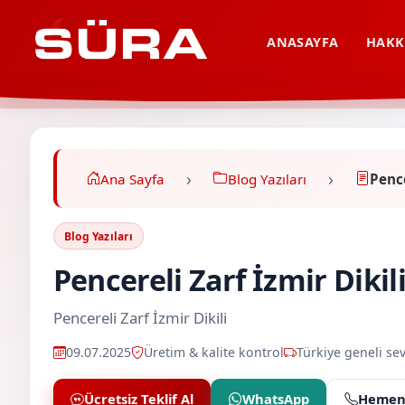
ANASAYFA
HAKK
Ana Sayfa
Blog Yazıları
Pence
Blog Yazıları
Pencereli Zarf İzmir Dikil
Pencereli Zarf İzmir Dikili
09.07.2025
Üretim & kalite kontrol
Türkiye geneli sev
Ücretsiz Teklif Al
WhatsApp
Hemen