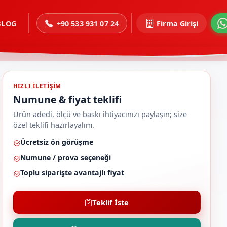
BLOG
+90 533 931 07 24
Firma Girişi
HIZLI ILETIŞIM
Numune & fiyat teklifi
Ürün adedi, ölçü ve baskı ihtiyacınızı paylaşın; size
özel teklifi hazırlayalım.
Ücretsiz ön görüşme
Numune / prova seçeneği
Toplu siparişte avantajlı fiyat
Teklif İste