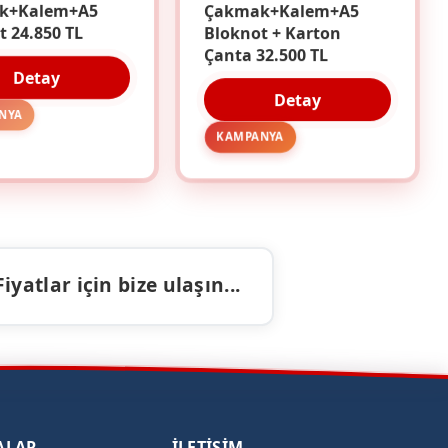
k+Kalem+A5
Çakmak+Kalem+A5
t 24.850 TL
Bloknot + Karton
Çanta 32.500 TL
Detay
Detay
NYA
KAMPANYA
atlar için bize ulaşın...
ALAR
İLETIŞIM