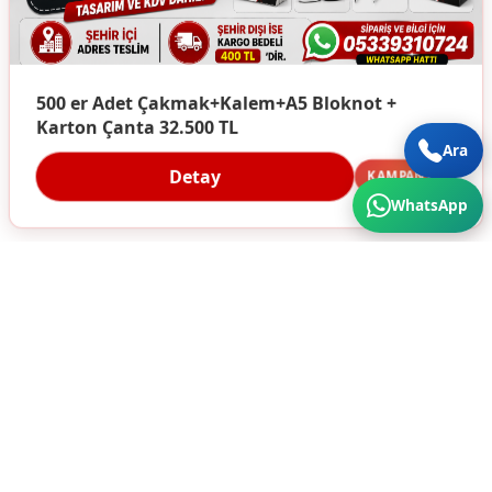
500 er Adet Çakmak+Kalem+A5 Bloknot +
Karton Çanta 32.500 TL
Ara
Detay
KAMPANYA
WhatsApp
Türkiye'nin Her Köşesine Hizmet Veriyoruz. Üstün
Kalite ve Cazip Fiyatlar için bize ulaşın...
SÜRA MATBAA AMBALAJ SAN. A.Ş