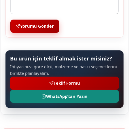
Yorumu Gönder
Bu ürün için teklif almak ister misiniz?
İhtiyacınıza göre ölçü, malzeme ve baskı seçeneklerini
birlikte planlayalım.
Teklif Formu
WhatsApp’tan Yazın