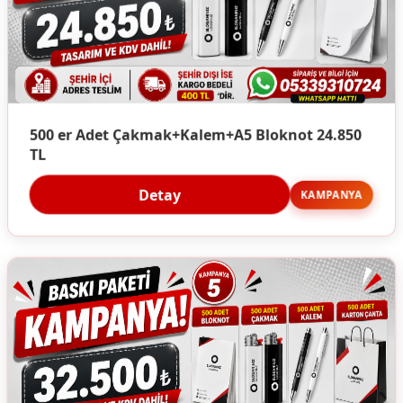
500 er Adet Çakmak+Kalem+A5 Bloknot 24.850
TL
Detay
KAMPANYA