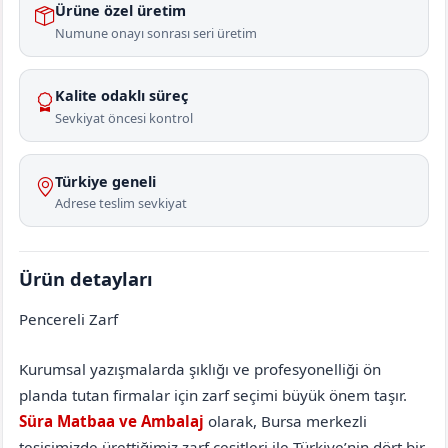
Ürüne özel üretim
Numune onayı sonrası seri üretim
Kalite odaklı süreç
Sevkiyat öncesi kontrol
Türkiye geneli
Adrese teslim sevkiyat
Ürün detayları
Pencereli Zarf
Eskişehir
İnönü
Kurumsal yazışmalarda şıklığı ve profesyonelliği ön
planda tutan firmalar için zarf seçimi büyük önem taşır.
Süra Matbaa ve Ambalaj
olarak, Bursa merkezli
tesisimizde ürettiğimiz zarf çeşitleri ile Türkiye’nin dört bir