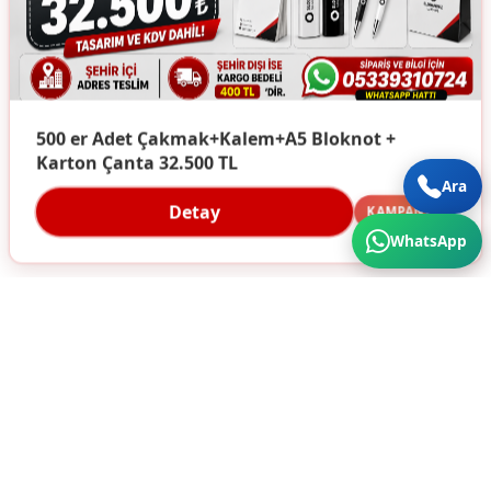
500 er Adet Çakmak+Kalem+A5 Bloknot +
Karton Çanta 32.500 TL
Ara
Detay
KAMPANYA
WhatsApp
Türkiye'nin Her Köşesine Hizmet Veriyoruz. Üstün
Kalite ve Cazip Fiyatlar için bize ulaşın...