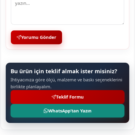
Yorumu Gönder
Bu ürün için teklif almak ister misiniz?
İhtiyacınıza göre ölçü, malzeme ve baskı seçeneklerini
birlikte planlayalım.
Teklif Formu
WhatsApp’tan Yazın