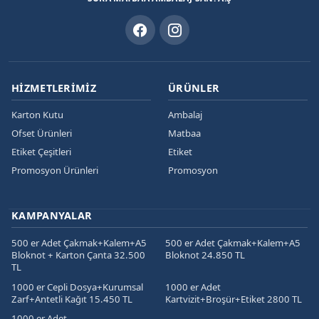
HIZMETLERIMIZ
ÜRÜNLER
Karton Kutu
Ambalaj
Ofset Ürünleri
Matbaa
Etiket Çeşitleri
Etiket
Promosyon Ürünleri
Promosyon
KAMPANYALAR
500 er Adet Çakmak+Kalem+A5
500 er Adet Çakmak+Kalem+A5
Bloknot + Karton Çanta 32.500
Bloknot 24.850 TL
TL
1000 er Cepli Dosya+Kurumsal
1000 er Adet
Zarf+Antetli Kağıt 15.450 TL
Kartvizit+Broşür+Etiket 2800 TL
1000 er Adet